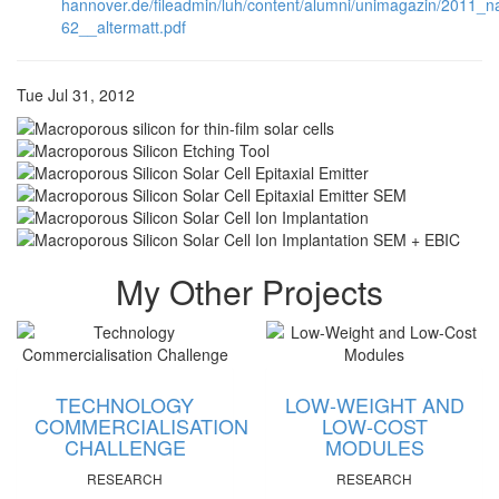
hannover.de/fileadmin/luh/content/alumni/unimagazin/2011_n
62__altermatt.pdf
Tue Jul 31, 2012
My Other Projects
TECHNOLOGY
LOW-WEIGHT AND
COMMERCIALISATION
LOW-COST
CHALLENGE
MODULES
RESEARCH
RESEARCH