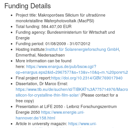
Funding Details
Project title: Makroporöses Silicium für ultradünne
monokristalline Waferphotovoltaik (MacPSI)
Total funding: 584.407,00 EUR
Funding agency: Bundesministerium für Wirtschaft und
Energie
Funding period: 01/08/2009 - 31/07/2012
Hosting institute:
Institut für Solarenergieforschung GmbH
,
Emmerthal, Niedersachsen
More information can be found
here:
https://www.enargus.de/pub/bscw.cgi/?
op=enargus.eps2&id=2967577&s=13&v=10&q=m.%20pore
Final project report:
https://doi.org/10.2314/GBV:769017940
Dissertation, Dr Marco Ernst:
https://www.tib.eu/de/suchen/id/TIBKAT%3A775714976/Macro
silicon-for-crystalline-thin-film-solar/
(Please contact for a
free copy)
Presentation at LiFE 2050 - Leibniz Forschungszentrum
Energie 2050
https://www.energie.uni-
hannover.de/158.html
Article in university magazin:
https://www.uni-