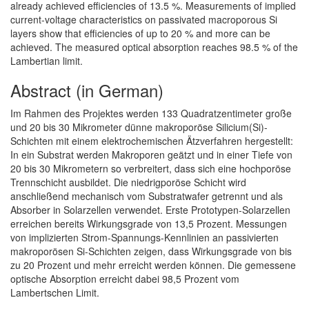
already achieved efficiencies of 13.5 %. Measurements of implied
current-voltage characteristics on passivated macroporous Si
layers show that efficiencies of up to 20 % and more can be
achieved. The measured optical absorption reaches 98.5 % of the
Lambertian limit.
Abstract (in German)
Im Rahmen des Projektes werden 133 Quadratzentimeter große
und 20 bis 30 Mikrometer dünne makroporöse Silicium(Si)-
Schichten mit einem elektrochemischen Ätzverfahren hergestellt:
In ein Substrat werden Makroporen geätzt und in einer Tiefe von
20 bis 30 Mikrometern so verbreitert, dass sich eine hochporöse
Trennschicht ausbildet. Die niedrigporöse Schicht wird
anschließend mechanisch vom Substratwafer getrennt und als
Absorber in Solarzellen verwendet. Erste Prototypen-Solarzellen
erreichen bereits Wirkungsgrade von 13,5 Prozent. Messungen
von implizierten Strom-Spannungs-Kennlinien an passivierten
makroporösen Si-Schichten zeigen, dass Wirkungsgrade von bis
zu 20 Prozent und mehr erreicht werden können. Die gemessene
optische Absorption erreicht dabei 98,5 Prozent vom
Lambertschen Limit.